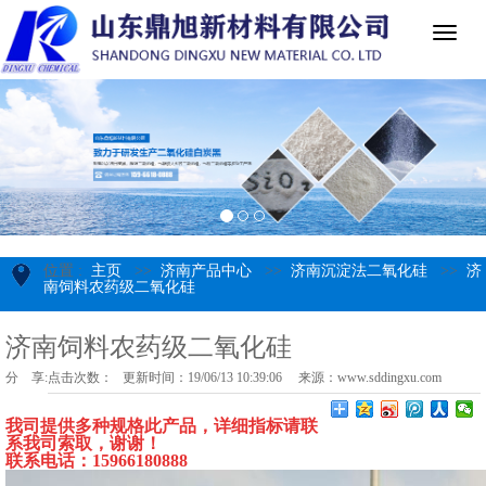
位置 :
主页
>>
济南产品中心
>>
济南沉淀法二氧化硅
>>
济
南饲料农药级二氧化硅
济南饲料农药级二氧化硅
分 享:
点击次数：
更新时间：19/06/13 10:39:06 来源：
www.sddingxu.com
我司提供多种规格此产品，
详细指标请联
系我司索取，谢谢！
联系电话：1596618088
8